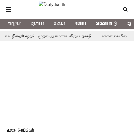
தமிழகம்
தேசியம்
உலகம்
சினிமா
விளையாட்டு
ஜோத
 நிறைவேற்றம்: முதல்-அமைச்சர் விஜய் நன்றி
மக்களவையில் தீர்ப்பாய ச
உலக செய்திகள்