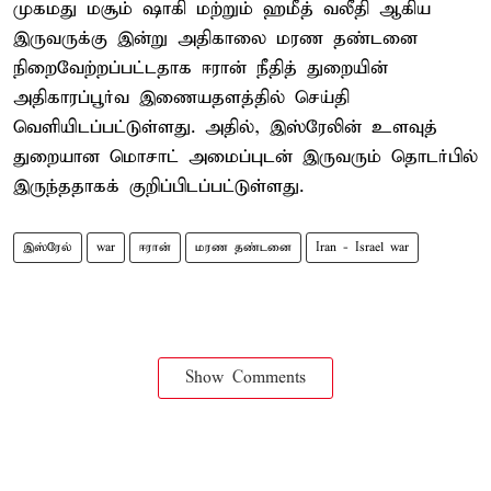
முகமது மசூம் ஷாகி மற்றும் ஹமீத் வலீதி ஆகிய
இருவருக்கு இன்று அதிகாலை மரண தண்டனை
நிறைவேற்றப்பட்டதாக ஈரான் நீதித் துறையின்
அதிகாரப்பூர்வ இணையதளத்தில் செய்தி
வெளியிடப்பட்டுள்ளது. அதில், இஸ்ரேலின் உளவுத்
துறையான மொசாட் அமைப்புடன் இருவரும் தொடர்பில்
இருந்ததாகக் குறிப்பிடப்பட்டுள்ளது.
இஸ்ரேல்
war
ஈரான்
மரண தண்டனை
Iran - Israel war
Show Comments