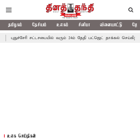
தமிழகம்
தேசியம்
உலகம்
சினிமா
விளையாட்டு
ஜோத
புதுச்சேரி சட்டசபையில் வரும் 24ம் தேதி பட்ஜெட் தாக்கல் செய்கிறார் மு
உலக செய்திகள்