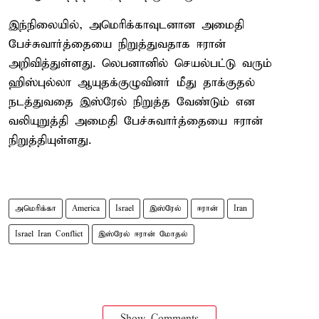
இந்நிலையில், அமெரிக்காவுடனான அமைதி
பேச்சுவார்த்தையை நிறுத்துவதாக ஈரான்
அறிவித்துள்ளது. லெபனானில் செயல்பட்டு வரும்
ஹிஸ்புல்லா ஆயுதக்குழுவினர் மீது தாக்குதல்
நடத்துவதை இஸ்ரேல் நிறுத்த வேண்டும் என
வலியுறுத்தி அமைதி பேச்சுவார்த்தையை ஈரான்
நிறுத்தியுள்ளது.
அமெரிக்கா
America
Israel
இஸ்ரேல்
ஈரான்
Iran
Israel Iran Conflict
இஸ்ரேல் ஈரான் மோதல்
Show Comments