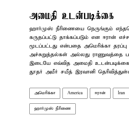
அமைதி உடன்படிக்கை
ஹார்முஸ் நீரிணையை நெருங்கும் எந்தவொ
கருதப்பட்டு தாக்கப்படும் என ஈரான் எச்
மூடப்பட்டது என்பதை அமெரிக்கா தரப்பு ம
அச்சுறுத்தல்கள் அல்லது ராணுவத்தை பய
இடையே எவ்வித அமைதி உடன்படிக்கையை
தூதர் அமீர் சயீத் இரவானி தெரிவித்துள்ள
அமெரிக்கா
America
ஈரான்
Iran
ஹார்முஸ் நீரிணை