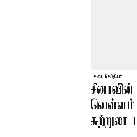
உலக செய்திகள்
சீனாவின் 
வெள்ளம் 
சுற்றுலா