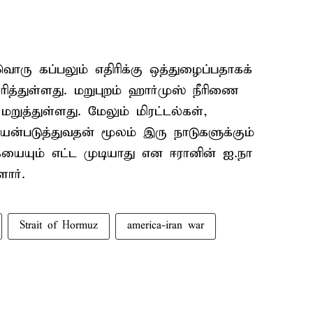
ரு கப்பலும் எதிரிக்கு ஒத்துழைப்பதாகக்
சரித்துள்ளது. மறுபுறம் ஹார்முஸ் நீரிணை
றுத்துள்ளது. மேலும் மிரட்டல்கள்,
ன்படுத்துவதன் மூலம் இரு நாடுகளுக்கும்
யும் எட்ட முடியாது என ஈரானின் ஐ.நா
ார்.
Strait of Hormuz
america-iran war