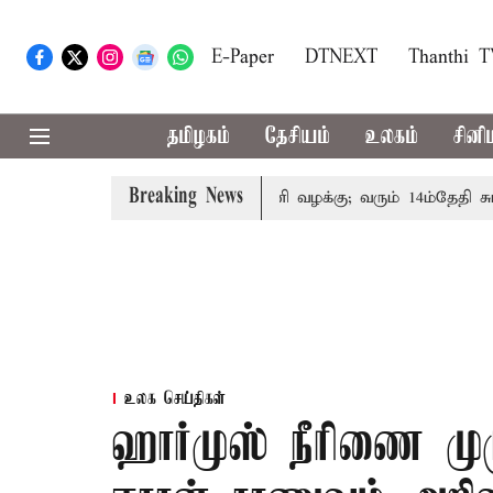
E-Paper
DTNEXT
Thanthi 
தமிழகம்
தேசியம்
உலகம்
சினி
Breaking News
ன் குடும்பத்தினருக்கு அரசுப்பணி வழக்கு; வரும் 14ம்தேதி சுப்ரீம
உலக செய்திகள்
ஹார்முஸ் நீரிணை ம