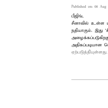
Published on
:
08 Aug 
பீஜிங்,
சீனாவில் உள்ள ம
நதியாகும். இது ‘ச
அழைக்கப்படுகிறத
அதிகப்படியான வ
ஏற்படுத்தியுள்ளத