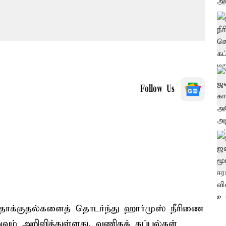
Follow Us
 தாக்குதல்களைத் தொடர்ந்து ஹார்முஸ் நீரிணை
ம் அறிவித்துள்ளது. வணிகக் கப்பல்கள்