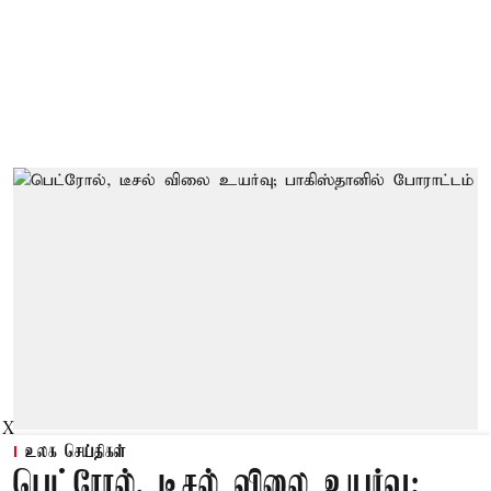
X
உலக செய்திகள்
பெட்ரோல், டீசல் விலை உயர்வு;