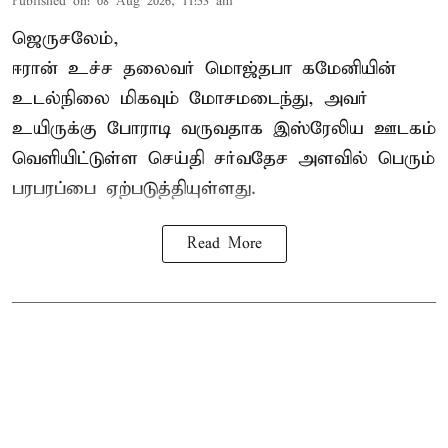
Published on
:
08 Aug 2026, 11:53 am
ஜெருசலேம்,
ஈரான் உச்ச தலைவர் மொஜ்தபா கமேனியின்
உடல்நிலை மிகவும் மோசமடைந்து, அவர்
உயிருக்கு போராடி வருவதாக இஸ்ரேலிய ஊடகம்
வெளியிட்டுள்ள செய்தி சர்வதேச அளவில் பெரும்
பரபரப்பை ஏற்படுத்தியுள்ளது.
Read More