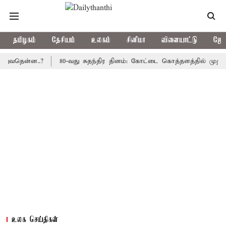
தமிழகம்
தேசியம்
உலகம்
சினிமா
விளையாட்டு
ஜோத
ன்ன..?
80-வது சுதந்திர தினம்: கோட்டை கொத்தளத்தில் முதல் முறைய
உலக செய்திகள்