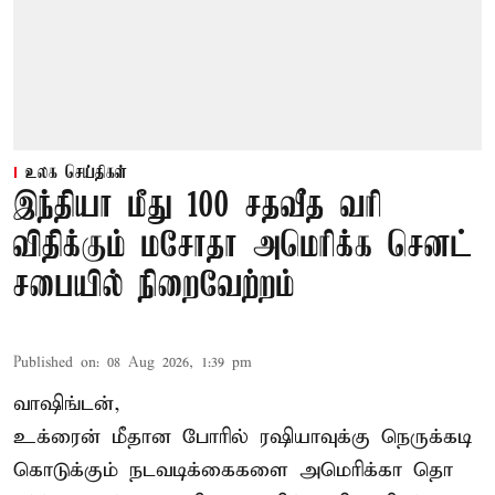
உலக செய்திகள்
இந்தியா மீது 100 சதவீத வரி
விதிக்கும் மசோதா அமெரிக்க செனட்
சபையில் நிறைவேற்றம்
Published on
:
08 Aug 2026, 1:39 pm
வாஷிங்டன்,
உக்ரைன் மீதான போரில் ரஷியாவுக்கு நெருக்கடி
கொடுக்கும் நடவடிக்கைகளை அமெரிக்கா தொ