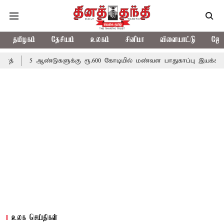
தமிழகம்
தேசியம்
உலகம்
சினிமா
விளையாட்டு
ஜோத
ஆண்டுகளுக்கு ரூ.600 கோடியில் மண்வள பாதுகாப்பு இயக்கம்
விவசாய
உலக செய்திகள்