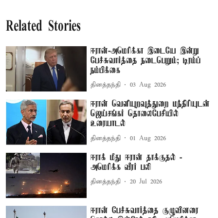
Related Stories
ஈரான்-அமெரிக்கா இடையே இன்று
பேச்சுவார்த்தை நடைபெறும்; டிரம்ப்
நம்பிக்கை
தினத்தந்தி
03 Aug 2026
ஈரான் வெளியுறவுத்துறை மந்திரியுடன்
ஜெய்சங்கர் தொலைபேசியில்
உரையாடல்
தினத்தந்தி
01 Aug 2026
ஈராக் மீது ஈரான் தாக்குதல் -
அமெரிக்க வீரர் பலி
தினத்தந்தி
20 Jul 2026
ஈரான் பேச்சுவார்த்தை குழுவினரை