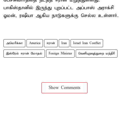
பேச்சுவார்த்தை நடத்த ஈரான் மறுத்துள்ளது.
பாகிஸ்தானில் இருந்து புறப்பட்ட அப்பாஸ் அராக்சி
ஓமன், ரஷியா ஆகிய நாடுகளுக்கு செல்ல உள்ளார்.
அமெரிக்கா
America
ஈரான்
Iran
Israel Iran Conflict
இஸ்ரேல் ஈரான் மோதல்
Foreign Minister
வெளியுறவுத்துறை மந்திரி
Show Comments