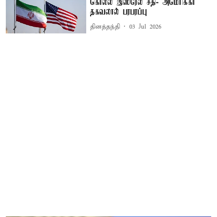
கொல்ல இஸ்ரேல் சதி- அமெரிக்கா
தகவலால் பரபரப்பு
தினத்தந்தி
03 Jul 2026