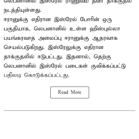
லெபனானில் இஸ்ரேல் ராணுவம் திடீர் தாக்குதல்
நடத்தியுள்ளது.
ஈரானுக்கு எதிரான இஸ்ரேல் போரின் ஒரு
பகுதியாக, லெபனானில் உள்ள ஹிஸ்புல்லா
பயங்கரவாத அமைப்பு ஈரானுக்கு ஆதரவாக
செயல்படுகிறது. இஸ்ரேலுக்கு எதிரான
தாக்குதலில் ஈடுபட்டது. இதனால், தெற்கு
லெபனானில் இஸ்ரேல் படைகள் குவிக்கப்பட்டு
பதிலடி கொடுக்கப்பட்டது.
Read More