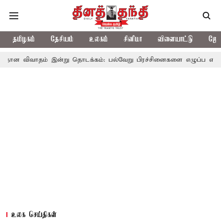
தமிழகம்
தேசியம்
உலகம்
சினிமா
விளையாட்டு
ஜோத
் இன்று தொடக்கம்: பல்வேறு பிரச்சினைகளை எழுப்ப எதிர்க்கட்சிகள் திட
உலக செய்திகள்