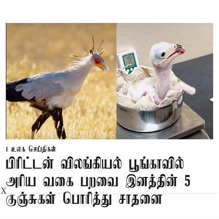
உலக செய்திகள்
பிரிட்டன் விலங்கியல் பூங்காவில்
அரிய வகை பறவை இனத்தின் 5
X
குஞ்சுகள் பொரித்து சாதனை