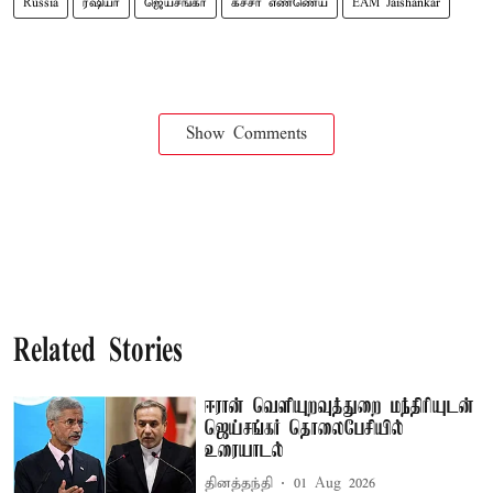
Russia
ரஷியா
ஜெய்சங்கர்
கச்சா எண்ணெய்
EAM Jaishankar
Show Comments
Related Stories
ஈரான் வெளியுறவுத்துறை மந்திரியுடன்
ஜெய்சங்கர் தொலைபேசியில்
உரையாடல்
தினத்தந்தி
01 Aug 2026