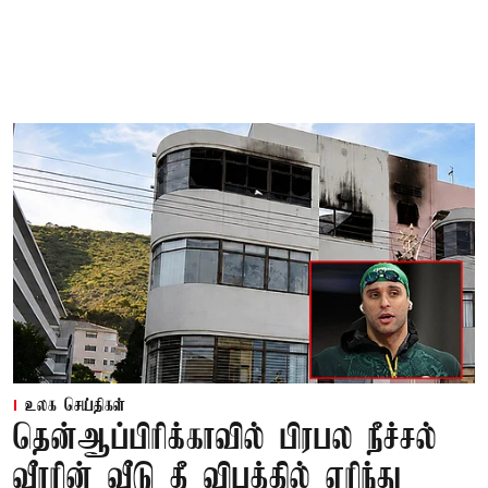
உலக செய்திகள்
தென்ஆப்பிரிக்காவில் பிரபல நீச்சல்
வீரரின் வீடு தீ விபத்தில் எரிந்து