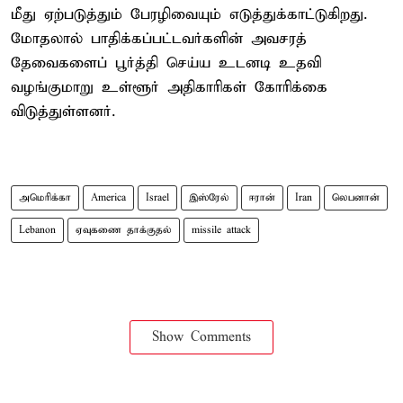
மீது ஏற்படுத்தும் பேரழிவையும் எடுத்துக்காட்டுகிறது.
மோதலால் பாதிக்கப்பட்டவர்களின் அவசரத்
தேவைகளைப் பூர்த்தி செய்ய உடனடி உதவி
வழங்குமாறு உள்ளூர் அதிகாரிகள் கோரிக்கை
விடுத்துள்ளனர்.
அமெரிக்கா
America
Israel
இஸ்ரேல்
ஈரான்
Iran
லெபனான்
Lebanon
ஏவுகணை தாக்குதல்
missile attack
Show Comments