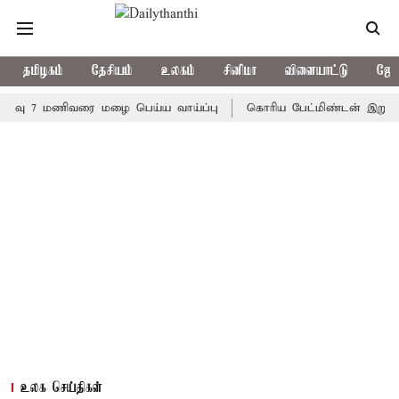
தமிழகம்
தேசியம்
உலகம்
சினிமா
விளையாட்டு
ஜோத
7 மணிவரை மழை பெய்ய வாய்ப்பு
கொரிய பேட்மிண்டன் இறுதி போட்டி
உலக செய்திகள்