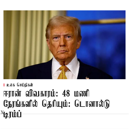
உலக செய்திகள்
ஈரான் விவகாரம்: 48 மணி
நேரங்களில் தெரியும்: டொனால்டு
டிரம்ப்
X