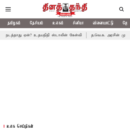
தமிழகம்
தேசியம்
உலகம்
சினிமா
விளையாட்டு
ஜோத
ு ஏன்? உதயநிதி ஸ்டாலின் கேள்வி
த.வெ.க. அரசின் முதல் பட்ஜெட்: ம
உலக செய்திகள்