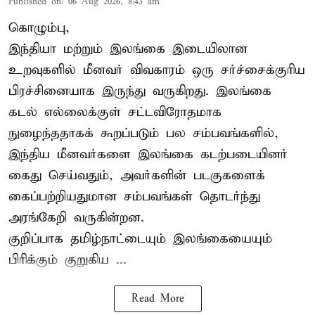
Published on
:
06 Aug 2026, 8:43 am
கொழும்பு,
இந்தியா மற்றும் இலங்கை இடையிலான
உறவுகளில் மீனவர் விவகாரம் ஒரு சர்ச்சைக்குரிய
பிரச்சினையாக இருந்து வருகிறது. இலங்கை
கடல் எல்லைக்குள் சட்டவிரோதமாக
நுழைந்ததாகக் கூறப்படும் பல சம்பவங்களில்,
இந்திய மீனவர்களை இலங்கை கடற்படையினர்
கைது செய்வதும், அவர்களின் படகுகளைக்
கைப்பற்றியதுமான சம்பவங்கள் தொடர்ந்து
அரங்கேறி வருகின்றன.
குறிப்பாக தமிழ்நாட்டையும் இலங்கையையும்
பிரிக்கும் குறுகிய ...
Read More