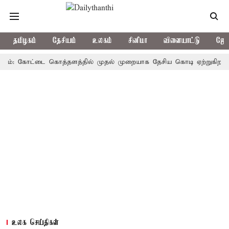
தமிழகம்
தேசியம்
உலகம்
சினிமா
விளையாட்டு
ஜோத
 கோட்டை கொத்தளத்தில் முதல் முறையாக தேசிய கொடி ஏற்றுகிறார், முதல்
உலக செய்திகள்