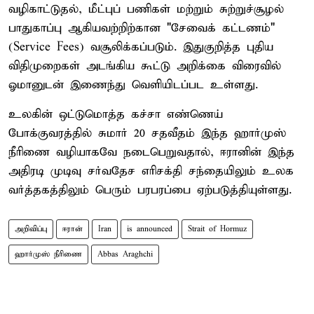
வழிகாட்டுதல், மீட்புப் பணிகள் மற்றும் சுற்றுச்சூழல்
பாதுகாப்பு ஆகியவற்றிற்கான "சேவைக் கட்டணம்"
(Service Fees) வசூலிக்கப்படும். இதுகுறித்த புதிய
விதிமுறைகள் அடங்கிய கூட்டு அறிக்கை விரைவில்
ஓமானுடன் இணைந்து வெளியிடப்பட உள்ளது.
உலகின் ஒட்டுமொத்த கச்சா எண்ணெய்
போக்குவரத்தில் சுமார் 20 சதவீதம் இந்த ஹார்முஸ்
நீரிணை வழியாகவே நடைபெறுவதால், ஈரானின் இந்த
அதிரடி முடிவு சர்வதேச எரிசக்தி சந்தையிலும் உலக
வர்த்தகத்திலும் பெரும் பரபரப்பை ஏற்படுத்தியுள்ளது.
அறிவிப்பு
ஈரான்
Iran
is announced
Strait of Hormuz
ஹார்முஸ் நீரிணை
Abbas Araghchi