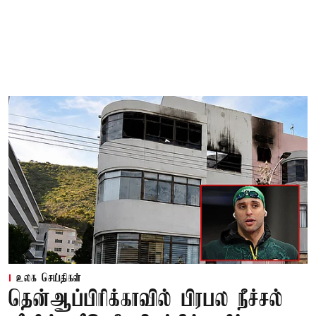
உலக செய்திகள்
தென்ஆப்பிரிக்காவில் பிரபல நீச்சல்