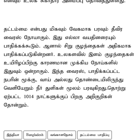
எனவும் உலக சுகாதார அமைப்பு தெரிவித்துள்ளது.
தட்டம்மை என்பது மிகவும் வேகமாக பரவும் தீவிர
வைரஸ் நோயாகும். இது எல்லா வயதினரையும்
பாதிக்கக்கூடும். ஆனால் சிறு குழந்தைகள் அதிகமாக
பாதிக்கப்படுகின்றனர். உலகளவில் இளம் குழந்தைகள்
உயிரிழப்பிற்கு காரணமான முக்கிய நோய்களில்
இதுவும் ஒன்றாகும். இந்த வைரஸ், பாதிக்கப்பட்ட
நபரின் மூக்கு, வாய் அல்லது தொண்டையிலிருந்து
வெளியேறும் நீர் துளிகள் மூலம் பரவுகிறது.தொற்று
ஏற்பட்ட 10–14 நாட்களுக்குப் பிறகு அறிகுறிகள்
தோன்றும்.
இந்தியா
Bangladesh
வங்காளதேசம்
தட்டம்மை பாதிப்பு