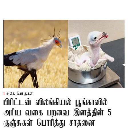
உலக செய்திகள்
பிரிட்டன் விலங்கியல் பூங்காவில்
அரிய வகை பறவை இனத்தின் 5
குஞ்சுகள் பொரித்து சாதனை