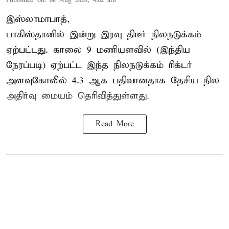
Published on
:
08 Aug 2026, 4:02 am
இஸ்லாமாபாத்,
பாகிஸ்தானில் இன்று இரவு திடீர் நிலநடுக்கம்
ஏற்பட்டது. காலை 9 மணியளவில் (இந்திய
நேரப்படி) ஏற்பட்ட இந்த நிலநடுக்கம் ரிக்டர்
அளவுகோலில் 4.3 ஆக பதிவானதாக தேசிய நில
அதிர்வு மையம் தெரிவித்துள்ளது.
Read More