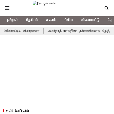
தமிழகம்
தேசியம்
உலகம்
சினிமா
விளையாட்டு
ஜோத
ோர்ட்டில் விசாரணை
அமர்நாத் யாத்திரை தற்காலிகமாக நிறுத்தம்
இ
உலக செய்திகள்