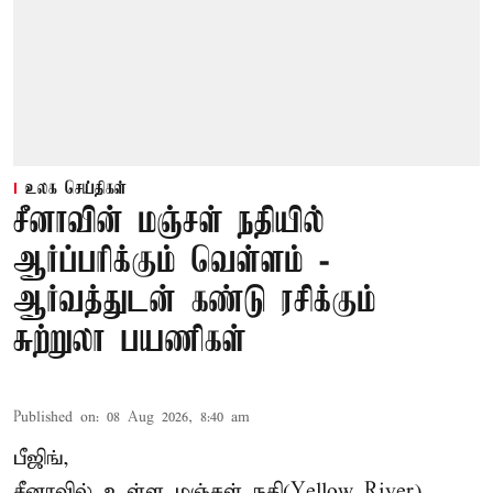
உலக செய்திகள்
சீனாவின் மஞ்சள் நதியில்
ஆர்ப்பரிக்கும் வெள்ளம் -
ஆர்வத்துடன் கண்டு ரசிக்கும்
சுற்றுலா பயணிகள்
Published on
:
08 Aug 2026, 8:40 am
பீஜிங்,
சீனாவில் உள்ள மஞ்சள் நதி(Yellow River)