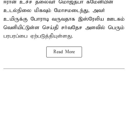
ஈரான் உச்ச தலைவர் மொஜ்தபா கமேனியின்
உடல்நிலை மிகவும் மோசமடைந்து, அவர்
உயிருக்கு போராடி வருவதாக இஸ்ரேலிய ஊடகம்
வெளியிட்டுள்ள செய்தி சர்வதேச அளவில் பெரும்
பரபரப்பை ஏற்படுத்தியுள்ளது.
Read More