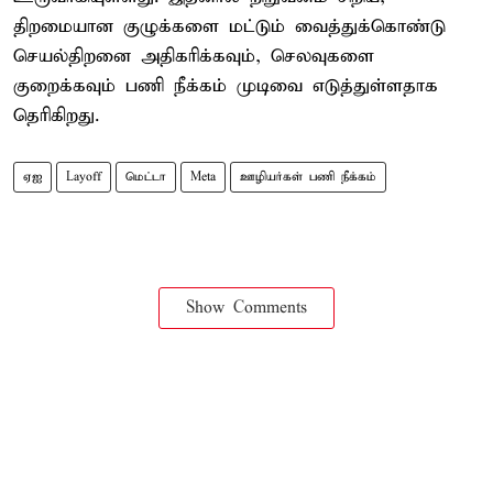
திறமையான குழுக்களை மட்டும் வைத்துக்கொண்டு
செயல்திறனை அதிகரிக்கவும், செலவுகளை
குறைக்கவும் பணி நீக்கம் முடிவை எடுத்துள்ளதாக
தெரிகிறது.
ஏஐ
Layoff
மெட்டா
Meta
ஊழியர்கள் பணி நீக்கம்
Show Comments