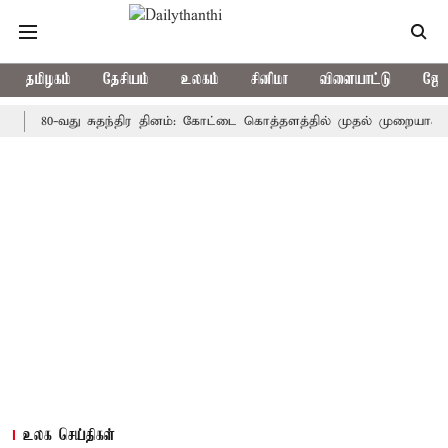
தமிழகம்
தேசியம்
உலகம்
சினிமா
விளையாட்டு
ஜோத
80-வது சுதந்திர தினம்: கோட்டை கொத்தளத்தில் முதல் முறையாக தேசிய கொ
உலக செய்திகள்