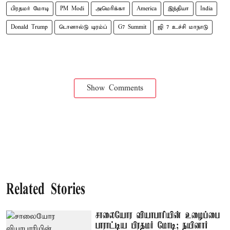
பிரதமர் மோடி
PM Modi
அமெரிக்கா
America
இந்தியா
India
Donald Trump
டொனால்டு டிரம்ப்
G7 Summit
ஜி 7 உச்சி மாநாடு
Show Comments
Related Stories
சாலையோர வியாபாரியின் உழைப்பை
பாராட்டிய பிரதமர் மோடி; நயினார்