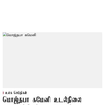
உலக செய்திகள்
மொஜ்தபா கமேனி உடல்நிலை