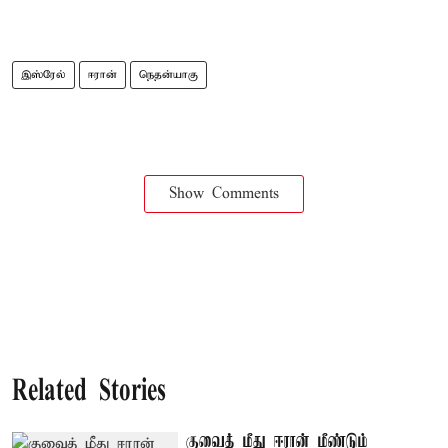
இஸ்ரேல்
ஈரான்
நெதன்யாகு
Show Comments
Related Stories
குவைத் மீது ஈரான் மீண்டும்