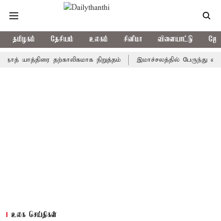
தமிழகம்
தேசியம்
உலகம்
சினிமா
விளையாட்டு
ஜோத
யாத்திரை தற்காலிகமாக நிறுத்தம்
இமாச்சலத்தில் பேருந்து விபத்து; 7
உலக செய்திகள்