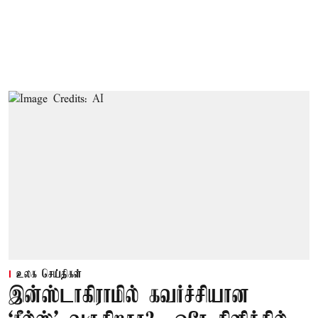
உலக செய்திகள்
இன்ஸ்டாகிராமில் கவர்ச்சியான