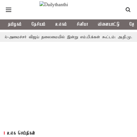
தமிழகம்
தேசியம்
உலகம்
சினிமா
விளையாட்டு
ஜோத
-அமைச்சர் விஜய் தலைமையில் இன்று எம்.பி.க்கள் கூட்டம்: அ.தி.மு.க., தி.மு
உலக செய்திகள்