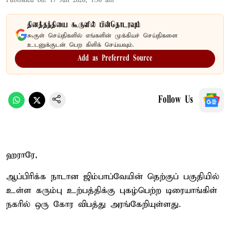
Published on
:
17 Jun 2026, 1:36 am
தினத்தந்தியை கூகுளில் பின்தொடரவும்
கூகுள் செய்திகளில் எங்களின் முக்கியச் செய்திகளை
உடனுக்குடன் பெற கிளிக் செய்யவும்.
Add as Preferred Source
Follow Us
ஹராரே,
ஆப்பிரிக்க நாடான ஜிம்பாப்வேயின் தெற்குப் பகுதியில்
உள்ள கரும்பு உற்பத்திக்கு புகழ்பெற்ற டிரையாங்கிள்
நகரில் ஒரு கோர விபத்து அரங்கேறியுள்ளது.