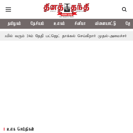
தமிழகம்
தேசியம்
உலகம்
சினிமா
விளையாட்டு
ஜோத
ம் 24ம் தேதி பட்ஜெட் தாக்கல் செய்கிறார் முதல்-அமைச்சர் ரங்கசாமி
எ
உலக செய்திகள்