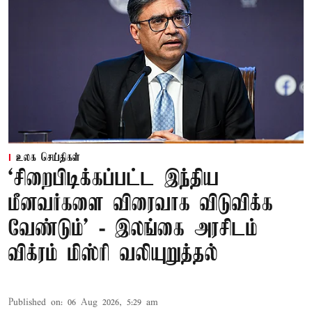
உலக செய்திகள்
‘சிறைபிடிக்கப்பட்ட இந்திய
மீனவர்களை விரைவாக விடுவிக்க
வேண்டும்' - இலங்கை அரசிடம்
விக்ரம் மிஸ்ரி வலியுறுத்தல்
Published on
:
06 Aug 2026, 5:29 am