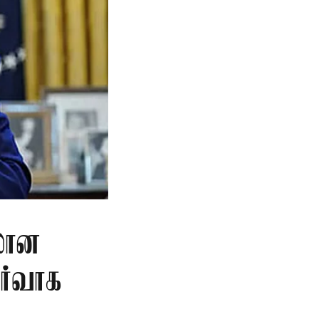
ிலான
ிர்வாக