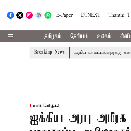
E-Paper
DTNEXT
Thanthi 
தமிழகம்
தேசியம்
உலகம்
சினி
Breaking News
கோவை, தேனி,நீலகிரி ஆகிய மாவட்டங்களுக்கு கன மழை எச்
உலக செய்திகள்
ஐக்கிய அரபு அமீரக