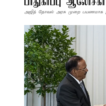
பாதுகாப்பு ஆலோசகர்
அஜித் தோவல் அரசு முறை பயணமாக ஐக்