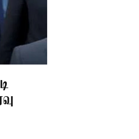
டி
ரவு