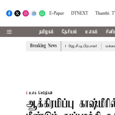
E-Paper
DTNEXT
Thanthi 
தமிழகம்
தேசியம்
உலகம்
சினி
Breaking News
ை நடைபெறும் - சபாநாயகர் ஜே.சி.டி.பிரபாகர்
மக்களின் எதிர்
உலக செய்திகள்
ஆக்கிரமிப்பு காஷ்மீர