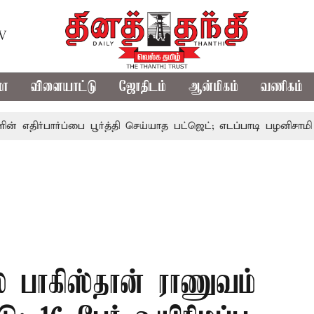
TV
மா
விளையாட்டு
ஜோதிடம்
ஆன்மிகம்
வணிகம்
பார்ப்பை பூர்த்தி செய்யாத பட்ஜெட்; எடப்பாடி பழனிசாமி
பட்ஜ
ில் பாகிஸ்தான் ராணுவம்