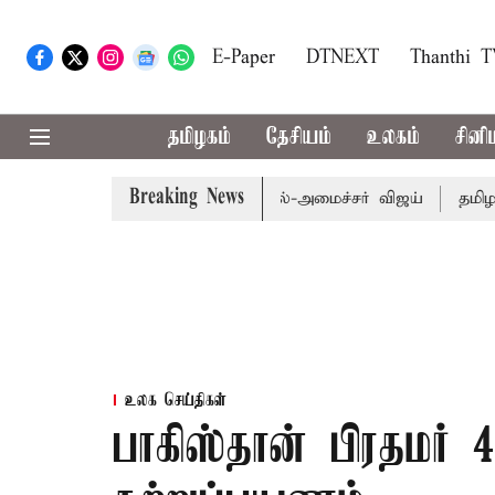
E-Paper
DTNEXT
Thanthi 
தமிழகம்
தேசியம்
உலகம்
சினி
Breaking News
ய வேளாண் பட்ஜெட்: முதல்-அமைச்சர் விஜய்
தமிழக அரசியல
உலக செய்திகள்
பாகிஸ்தான் பிரதமர் 