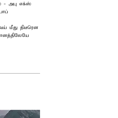
 - அபு எக்ஸ்
பாப்
் மீது திடீரென
தானத்திலேயே