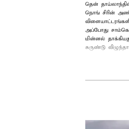
தென் தாய்லாந்தி
நொங் சிரின் அணி
விளையாட்டரங்களி
அப்போது சாம்கொ
மின்னல் தாக்கி
சுருண்டு விழுந்த