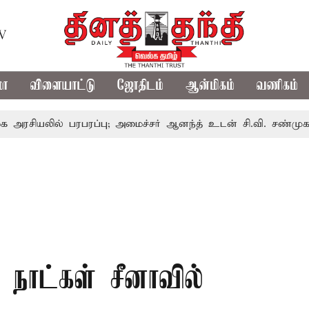
TV
மா
விளையாட்டு
ஜோதிடம்
ஆன்மிகம்
வணிகம்
ில் பரபரப்பு; அமைச்சர் ஆனந்த் உடன் சி.வி. சண்முகம், வேலுமண
4 நாட்கள் சீனாவில்