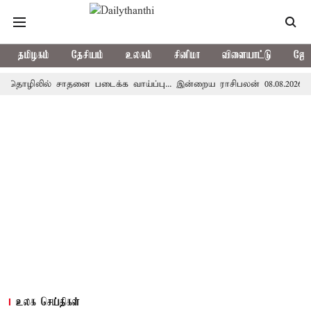
தமிழகம்
தேசியம்
உலகம்
சினிமா
விளையாட்டு
ஜோத
லில் சாதனை படைக்க வாய்ப்பு... இன்றைய ராசிபலன் 08.08.2026
தமி
உலக செய்திகள்