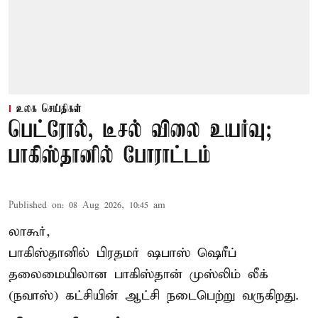
உலக செய்திகள்
பெட்ரோல், டீசல் விலை உயர்வு;
பாகிஸ்தானில் போராட்டம்
Published on
:
08 Aug 2026, 10:45 am
லாகூர்,
பாகிஸ்தானில் பிரதமர் ஷபாஸ் ஷெரீப்
தலைமையிலான
பாகிஸ்தான்
முஸ்லிம் லீக்
(நவாஸ்) கட்சியின் ஆட்சி நடைபெற்று வருகிறது.