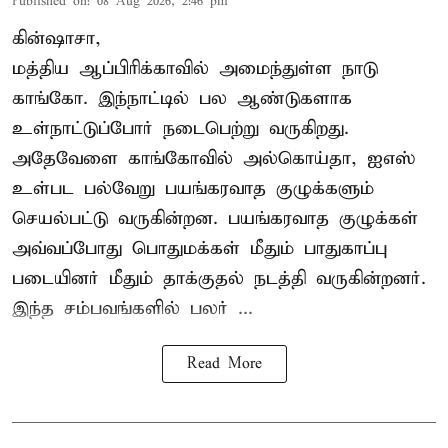
Published on
:
08 Aug 2026, 2:46 pm
கின்ஷாசா,
மத்திய ஆப்பிரிக்காவில் அமைந்துள்ள நாடு
காங்கோ
. இந்நாட்டில் பல ஆண்டுகளாக
உள்நாட்டுப்போர் நடைபெற்று வருகிறது.
அதேவேளை காங்கோவில் அல்கொய்தா, ஐஎஸ்
உள்பட பல்வேறு பயங்கரவாத குழுக்களும்
செயல்பட்டு வருகின்றன. பயங்கரவாத குழுக்கள்
அவ்வப்போது பொதுமக்கள் மீதும் பாதுகாப்பு
படையினர் மீதும் தாக்குதல் நடத்தி வருகின்றனர்.
இந்த சம்பவங்களில் பலர் ...
Read More