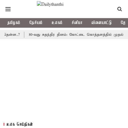
தமிழகம்
தேசியம்
உலகம்
சினிமா
விளையாட்டு
ஜோத
ன..?
80-வது சுதந்திர தினம்: கோட்டை கொத்தளத்தில் முதல் முறையாக
உலக செய்திகள்