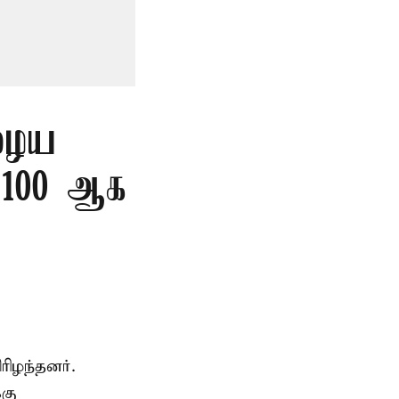
ுழைய
ை 100 ஆக
ிழந்தனர்.
்கு