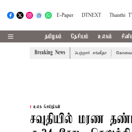
E-Paper
DTNEXT
Thanthi 
தமிழகம்
தேசியம்
உலகம்
சினி
Breaking News
ு விவாகரத்து வழக்கை வாபஸ் பெற்றார் சங்கீதா
கோவை, தேனி,
உலக செய்திகள்
சவுதியில் மரண தண்