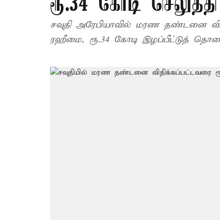
ரூ.34 கோடி செலுத்த
சவுதி அரேபியாவில் மரண தண்டனை விதிக
ரஹீமை, ரூ.34 கோடி இழப்பீட்டுத் தொகை