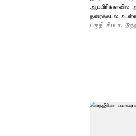
ஆப்பிரிக்காவில
தரைக்கடல் உள்ள
பகுதி சீயடா. இந