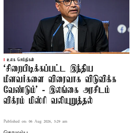
உலக செய்திகள்
‘சிறைபிடிக்கப்பட்ட இந்திய
மீனவர்களை விரைவாக விடுவிக்க
வேண்டும்' - இலங்கை அரசிடம்
விக்ரம் மிஸ்ரி வலியுறுத்தல்
Published on
:
06 Aug 2026, 5:29 am
கொழும்பு,