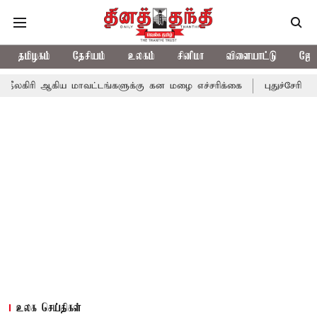
தமிழகம்
தேசியம்
உலகம்
சினிமா
விளையாட்டு
ஜோத
ய மாவட்டங்களுக்கு கன மழை எச்சரிக்கை
புதுச்சேரி சட்டசபையில் 
உலக செய்திகள்