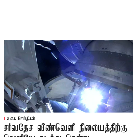
உலக செய்திகள்
சர்வதேச விண்வெளி நிலையத்திற்கு