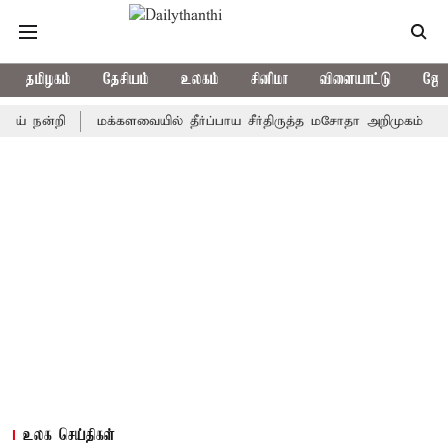
தமிழகம்
தேசியம்
உலகம்
சினிமா
விளையாட்டு
ஜோத
ன்றி
மக்களவையில் தீர்ப்பாய சீர்திருத்த மசோதா அறிமுகம்
காவிர
உலக செய்திகள்