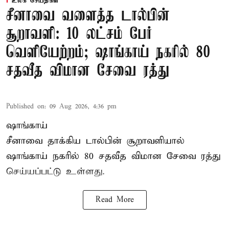
உலக செய்திகள்
சீனாவை வளைத்த டால்பின்
சூறாவளி: 10 லட்சம் பேர்
வெளியேற்றம்; ஷாங்காய் நகரில் 80
சதவீத விமான சேவை ரத்து
Published on
:
09 Aug 2026, 4:36 pm
ஷாங்காய்
சீனாவை தாக்கிய டால்பின் சூறாவளியால்
ஷாங்காய்
நகரில் 80 சதவீத விமான சேவை ரத்து
செய்யப்பட்டு உள்ளது.
Read More