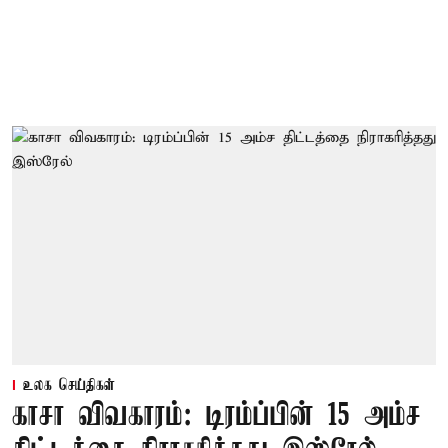
உலக செய்திகள்
காசா விவகாரம்: டிரம்ப்பின் 15 அம்ச