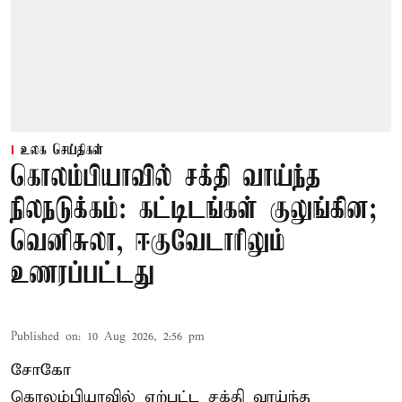
உலக செய்திகள்
கொலம்பியாவில் சக்தி வாய்ந்த
நிலநடுக்கம்: கட்டிடங்கள் குலுங்கின;
வெனிசுலா, ஈகுவேடாரிலும்
உணரப்பட்டது
Published on
:
10 Aug 2026, 2:56 pm
சோகோ
கொலம்பியாவில் ஏற்பட்ட சக்தி வாய்ந்த