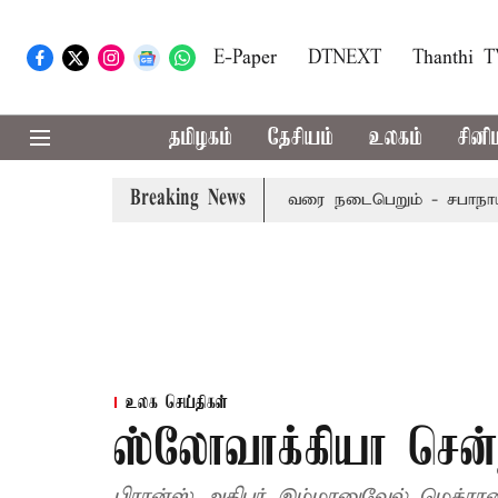
E-Paper
DTNEXT
Thanthi 
தமிழகம்
தேசியம்
உலகம்
சினி
Breaking News
தொடர் செப்டம்பர் 8-ந் தேதி வரை நடைபெறும் - சபாநாயகர் ஜே.சி.
உலக செய்திகள்
ஸ்லோவாக்கியா சென்ற
பிரான்ஸ் அதிபர் இம்மானுவேல் மெக்ரான