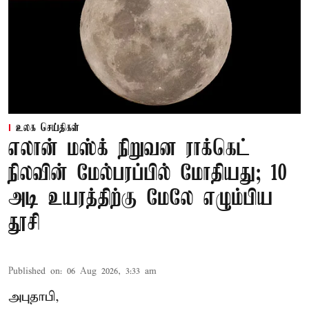
உலக செய்திகள்
எலான் மஸ்க் நிறுவன ராக்கெட்
நிலவின் மேல்பரப்பில் மோதியது; 10
அடி உயரத்திற்கு மேலே எழும்பிய
தூசி
Published on
:
06 Aug 2026, 3:33 am
அபுதாபி,