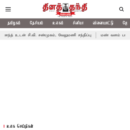
தமிழகம்
தேசியம்
உலகம்
சினிமா
விளையாட்டு
ஜோத
 சி.வி. சண்முகம், வேலுமணி சந்திப்பு
மண் வளம் பாதுகாக்க ரசாயன
உலக செய்திகள்