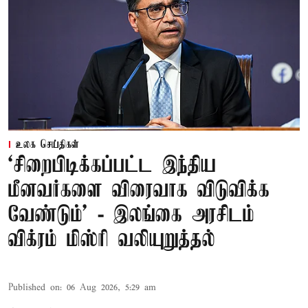
உலக செய்திகள்
‘சிறைபிடிக்கப்பட்ட இந்திய
மீனவர்களை விரைவாக விடுவிக்க
வேண்டும்' - இலங்கை அரசிடம்
விக்ரம் மிஸ்ரி வலியுறுத்தல்
Published on
:
06 Aug 2026, 5:29 am