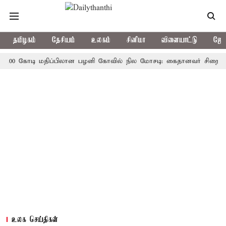
தமிழகம்
தேசியம்
உலகம்
சினிமா
விளையாட்டு
ஜோத
 கோடி மதிப்பிலான பழனி கோவில் நில மோசடி: கைதானவர் சிறையில் உயிரி
உலக செய்திகள்