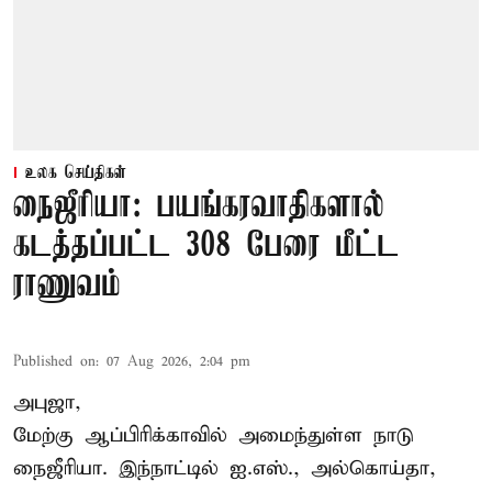
உலக செய்திகள்
நைஜீரியா: பயங்கரவாதிகளால்
கடத்தப்பட்ட 308 பேரை மீட்ட
ராணுவம்
Published on
:
07 Aug 2026, 2:04 pm
அபுஜா,
மேற்கு ஆப்பிரிக்காவில் அமைந்துள்ள நாடு
நைஜீரியா. இந்நாட்டில் ஐ.எஸ்., அல்கொய்தா,