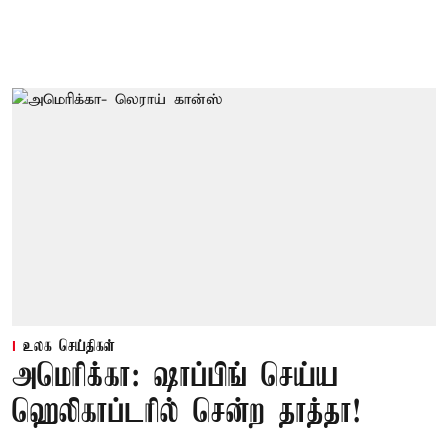
உலக செய்திகள்
அமெரிக்கா: ஷாப்பிங் செய்ய
ஹெலிகாப்டரில் சென்ற தாத்தா!