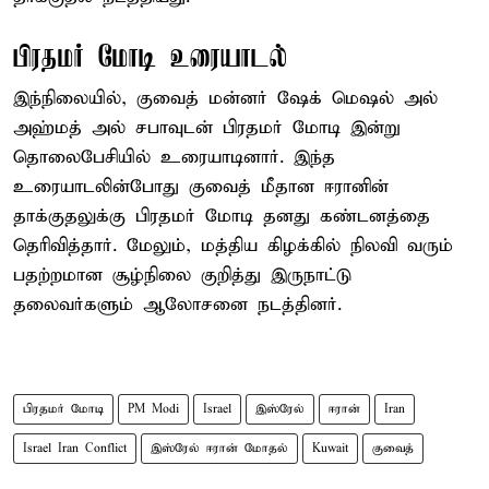
பிரதமர் மோடி உரையாடல்
இந்நிலையில், குவைத் மன்னர் ஷேக் மெஷல் அல்
அஹ்மத் அல் சபாவுடன் பிரதமர் மோடி இன்று
தொலைபேசியில் உரையாடினார். இந்த
உரையாடலின்போது குவைத் மீதான ஈரானின்
தாக்குதலுக்கு பிரதமர் மோடி தனது கண்டனத்தை
தெரிவித்தார். மேலும், மத்திய கிழக்கில் நிலவி வரும்
பதற்றமான சூழ்நிலை குறித்து இருநாட்டு
தலைவர்களும் ஆலோசனை நடத்தினர்.
பிரதமர் மோடி
PM Modi
Israel
இஸ்ரேல்
ஈரான்
Iran
Israel Iran Conflict
இஸ்ரேல் ஈரான் மோதல்
Kuwait
குவைத்