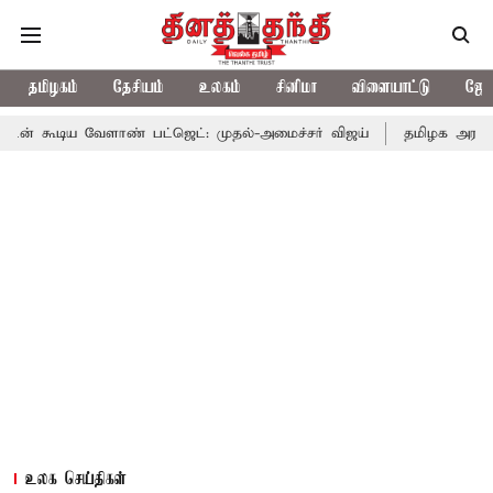
தமிழகம்
தேசியம்
உலகம்
சினிமா
விளையாட்டு
ஜோத
ேளாண் பட்ஜெட்: முதல்-அமைச்சர் விஜய்
தமிழக அரசியலில் பரபரப்ப
உலக செய்திகள்