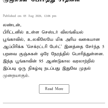
Published on
:
05 Aug 2026, 12:06 pm
லண்டன்,
பிரிட்டனில் உள்ள செஸ்டர்
விலங்கியல்
பூங்காவில்
, உலகிலேயே மிக அரிய வகையான
ஆப்பிரிக்க 'செக்ரட்டரி பேர்ட்' இனத்தை சேர்ந்த 5
பறவை குஞ்சுகள் ஒரே நேரத்தில் பொரித்துள்ளன.
இந்த பூங்காவின் 95 ஆண்டுகால வரலாற்றில்
இப்படி ஒரு நிகழ்வு நடப்பது இதுவே முதல்
முறையாகும்.
Read More