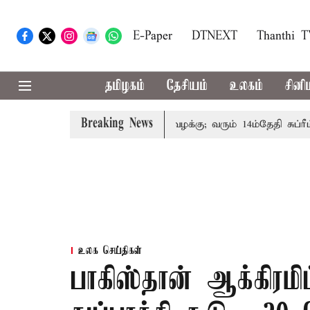
E-Paper
DTNEXT
Thanthi 
தமிழகம்
தேசியம்
உலகம்
சினி
Breaking News
குடும்பத்தினருக்கு அரசுப்பணி வழக்கு; வரும் 14ம்தேதி சுப்ரீம்கோ
உலக செய்திகள்
பாகிஸ்தான் ஆக்கிரமிப