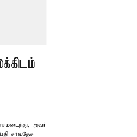
்கிடம்
சமடைந்து, அவர்
்தி சர்வதேச