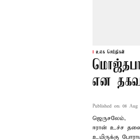
உலக செய்திகள்
மொஜ்தபா
என தகவ
Published on
:
08 Aug 
ஜெருசலேம்,
ஈரான் உச்ச தல
உயிருக்கு போரா