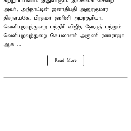
சுற்றுப்பயணம் இதுவாகும். இலங்கை சென்ற
அவர், அந்நாட்டின் ஜனாதிபதி அனுரகுமார
திசநாயகே, பிரதமர் ஹரினி அமரசூரியா,
வெளியுறவுத்துறை மந்திரி விஜித ஹேரத் மற்றும்
வெளியுறவுத்துறை செயலாளர் அருணி ரணராஜா
ஆக ...
Read More