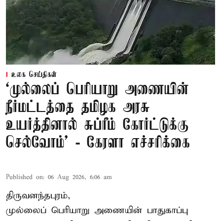
உலக செய்திகள்
‘முல்லைப் பெரியாறு அணையின்
நீர்மட்டத்தை தமிழக அரசு
உயர்த்தினால் சுப்ரீம் கோர்ட்டுக்கு
செல்வோம்' - கேரளா எச்சரிக்கை
Published on
:
06 Aug 2026, 6:06 am
திருவனந்தபுரம்,
முல்லைப் பெரியாறு அணையின் பாதுகாப்பு