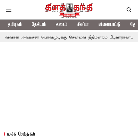
தமிழகம்
தேசியம்
உலகம்
சினிமா
விளையாட்டு
ஜோத
ைச்சர் பொன்முடிக்கு சென்னை நீதிமன்றம் பிடிவாராண்ட்
தொலைநோக்
உலக செய்திகள்