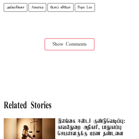
அமெரிக்கா
America
போப் லியோ
Pope Leo
Show Comments
Related Stories
இலங்கை ஈஸ்டர் குண்டுவெடிப்பு:
காவல்துறை அதிகாரி, பாதுகாப்பு
செயலாளருக்கு மரண தண்டனை