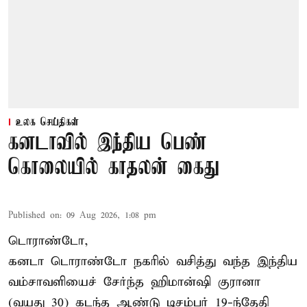
உலக செய்திகள்
கனடாவில் இந்திய பெண்
கொலையில் காதலன் கைது
Published on
:
09 Aug 2026, 1:08 pm
டொராண்டோ,
கனடா டொராண்டோ நகரில் வசித்து வந்த இந்திய
வம்சாவளியைச் சேர்ந்த ஹிமான்ஷி குரானா
(வயது 30) கடந்த ஆண்டு டிசம்பர் 19-ந்தேதி