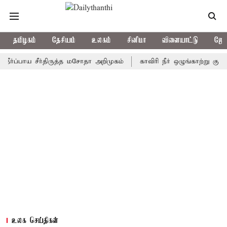
தமிழகம்
தேசியம்
உலகம்
சினிமா
விளையாட்டு
ஜோத
பாய சீர்திருத்த மசோதா அறிமுகம்
காவிரி நீர் ஒழுங்காற்று குழு நாளை
உலக செய்திகள்