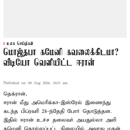
உலக செய்திகள்
மொஜ்தபா கமேனி கவலைக்கிடமா?
வீடியோ வெளியிட்ட ஈரான்
Published on
:
09 Aug 2026, 10:51 am
தெக்ரான்,
ஈரான் மீது அமெரிக்கா-இஸ்ரேல் இணைந்து
கடந்த பிப்ரவரி 28-ந்தேதி போர் தொடுத்தன.
இதில் ஈரான் உச்ச தலைவர் அயதுல்லா அலி
கமெனி கொல்லப்பட்ட நிலையில் அவரது மகன்