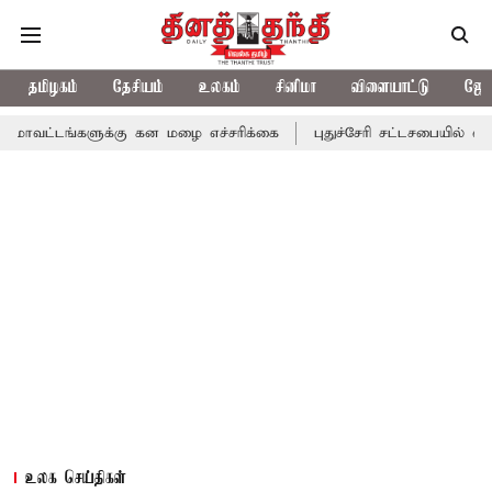
தமிழகம்
தேசியம்
உலகம்
சினிமா
விளையாட்டு
ஜோத
ுக்கு கன மழை எச்சரிக்கை
புதுச்சேரி சட்டசபையில் வரும் 24ம் தேதி
உலக செய்திகள்