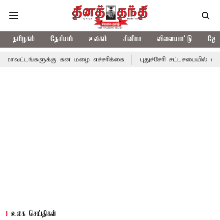
தமிழகம்
தேசியம்
உலகம்
சினிமா
விளையாட்டு
ஜோத
ுக்கு கன மழை எச்சரிக்கை
புதுச்சேரி சட்டசபையில் வரும் 24ம் தேத
உலக செய்திகள்