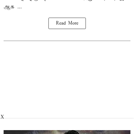
ஆக ...
Read More
X