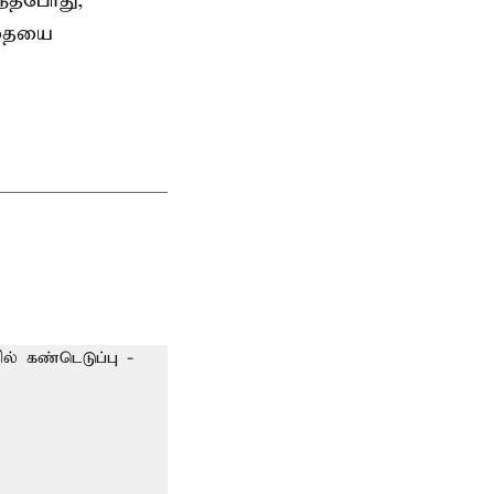
ந்தபோது,
்தையை