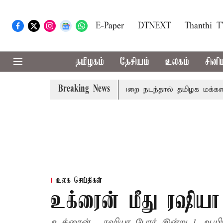
E-Paper
DTNEXT
Thanthi 
தமிழகம்
தேசியம்
உலகம்
சினி
Breaking News
 இரங்கல்
தொகுதி மறுவரையறை நடந்தால் தமிழக மக்களவை 
உலக செய்திகள்
உக்ரைன் மீது ரஷியா 
உக்ரைன் , ரஷியா போர் இன்று 1 ஆயிரத்