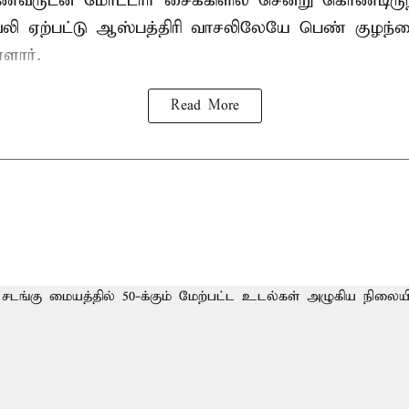
கணவருடன் மோட்டார் சைக்கிளில் சென்று கொண்டிரு
வலி ஏற்பட்டு ஆஸ்பத்திரி வாசலிலேயே பெண் குழந
ளார்.
Read More