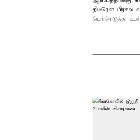
ஆஸ்பத்திரிக்கு 
திடீரென பிரசவ 
பெற்றெடுத்து உள்