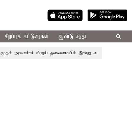
சிறப்புக் கட்டுரைகள்
ஆண்டு சந்தா
்-அமைச்சர் விஜய் தலைமையில் இன்று எம்.பி.க்கள் கூட்டம்: அ.தி.மு