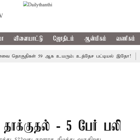
TV
மா
விளையாட்டு
ஜோதிடம்
ஆன்மிகம்
வணிகம்
தொகுதிகள் 59 ஆக உயரும்: உத்தேச பட்டியல் இதோ!
முதல
தாக்குதல் - 5 பேர் பலி
து 522வது நாளாக நீடித்து வருகிறது.