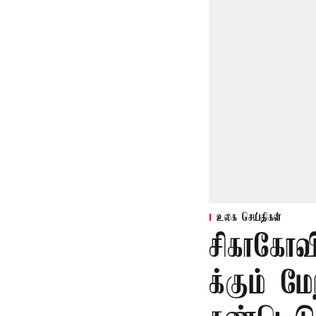
உலக செய்திகள்
சிகாகோவி
க்கும் ம