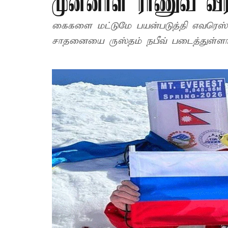
முன்னாள் ராணுவ வீ
கைகளை மட்டுமே பயன்படுத்தி எவரெஸ்ட் 
சாதனையை ருஸ்தம் நபீவ் படைத்துள்ளார