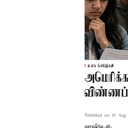
உலக செய்திகள்
அமெரிக்க
விண்ணப்ப
Published on
:
07 Aug 
வாஷிங்டன்,