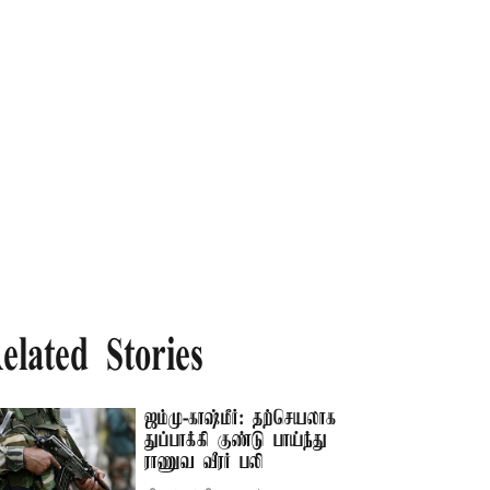
elated Stories
ஜம்மு-காஷ்மீர்: தற்செயலாக
துப்பாக்கி குண்டு பாய்ந்து
ராணுவ வீரர் பலி