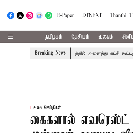
E-Paper
DTNEXT
Thanthi 
தமிழகம்
தேசியம்
உலகம்
சினி
Breaking News
காவிரி விவகாரம்: தமிழகத்தில் அனைத்து கட்சி கூட்டத்தை நடத
உலக செய்திகள்
கைகளால் எவரெஸ்ட் ச