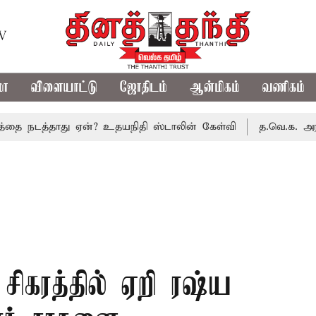
TV
மா
விளையாட்டு
ஜோதிடம்
ஆன்மிகம்
வணிகம்
்தாது ஏன்? உதயநிதி ஸ்டாலின் கேள்வி
த.வெ.க. அரசின் முதல்
ிகரத்தில் ஏறி ரஷ்ய