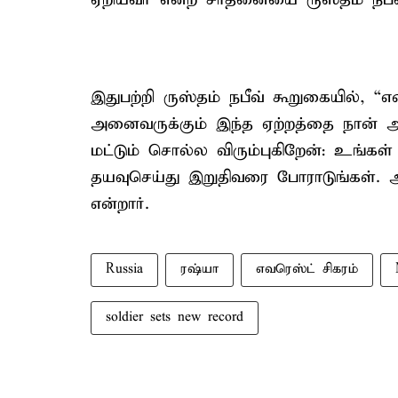
இதுபற்றி ருஸ்தம் நபீவ் கூறுகையில், “எ
அனைவருக்கும் இந்த ஏற்றத்தை நான் அ
மட்டும் சொல்ல விரும்புகிறேன்: உங்கள
தயவுசெய்து இறுதிவரை போராடுங்கள். 
என்றார்.
Russia
ரஷ்யா
எவரெஸ்ட் சிகரம்
soldier sets new record