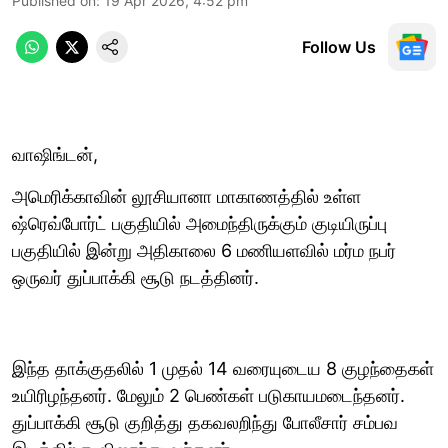
Published on
:
19 Apr 2026, 4:52 pm
Follow Us
வாஷிங்டன்,
அமெரிக்காவின் லூசியானா மாகாணத்தில் உள்ள
ஷ்ரெவ்போர்ட் பகுதியில் அமைந்திருக்கும் குடியிருப்பு
பகுதியில் இன்று அதிகாலை 6 மணியளவில் மர்ம நபர்
ஒருவர் துப்பாக்கி சூடு நடத்தினர்.
இந்த தாக்குதலில் 1 முதல் 14 வரையுடைய 8 குழந்தைகள்
உயிரிழந்தனர். மேலும் 2 பெண்கள் படுகாயமடைந்தனர்.
துப்பாக்கி சூடு குறித்து தகவலறிந்து போலீசார் சம்பவ