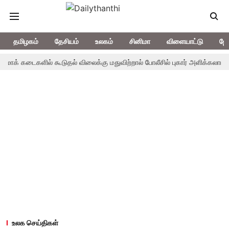
தமிழகம்
தேசியம்
உலகம்
சினிமா
விளையாட்டு
ஜோ
கடைகளில் கூடுதல் விலைக்கு மதுவிற்றால் போலீசில் புகார் அளிக்கலாம் - சென
உலக செய்திகள்