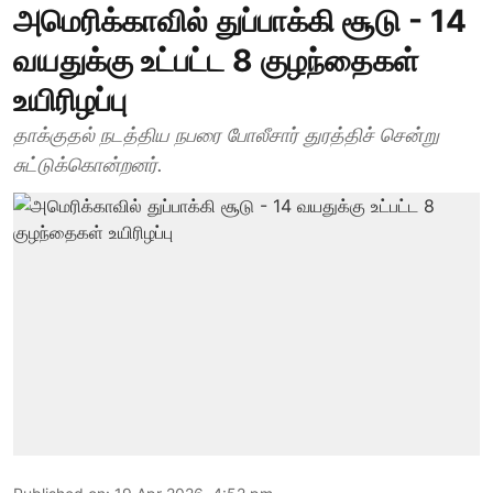
அமெரிக்காவில் துப்பாக்கி சூடு - 14
வயதுக்கு உட்பட்ட 8 குழந்தைகள்
உயிரிழப்பு
தாக்குதல் நடத்திய நபரை போலீசார் துரத்திச் சென்று
சுட்டுக்கொன்றனர்.