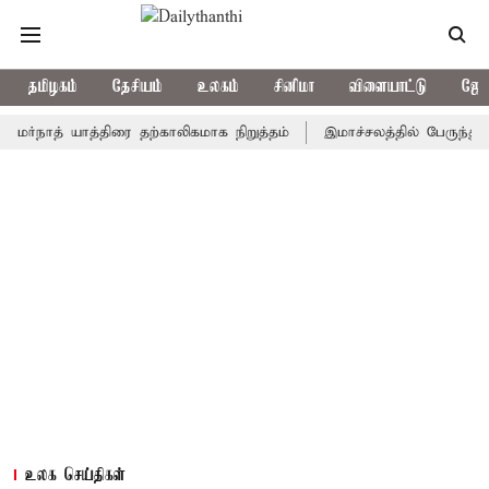
தமிழகம்
தேசியம்
உலகம்
சினிமா
விளையாட்டு
ஜோத
த் யாத்திரை தற்காலிகமாக நிறுத்தம்
இமாச்சலத்தில் பேருந்து விபத்து
உலக செய்திகள்