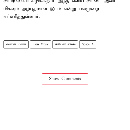
வீட்டிலேயே கழிக்கிறார். இந்த எளிய வீட்டை அவர்
மிகவும் அற்புதமான இடம் என்று பலமுறை
வர்ணித்துள்ளார்.
எலான் மஸ்க்
Elon Musk
ஸ்பேஸ் எக்ஸ்
Space X
Show Comments