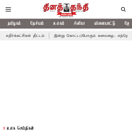
தமிழகம்
தேசியம்
உலகம்
சினிமா
விளையாட்டு
ஜோத
கள் திட்டம்
இன்று கொட்டப்போகும் கனமழை.. எந்தெந்த மாவட்டங்களி
உலக செய்திகள்