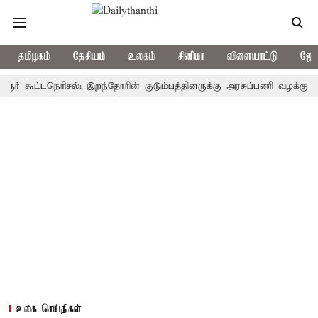
தமிழகம்
தேசியம்
உலகம்
சினிமா
விளையாட்டு
ஜோத
ூட்டநெரிசல்: இறந்தோரின் குடும்பத்தினருக்கு அரசுப்பணி வழக்கு; வரும் 14
உலக செய்திகள்