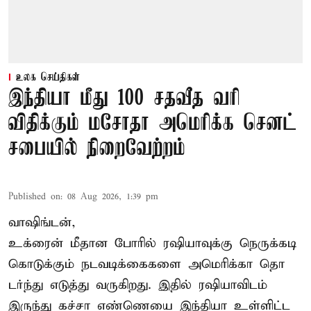
உலக செய்திகள்
இந்தியா மீது 100 சதவீத வரி
விதிக்கும் மசோதா அமெரிக்க செனட்
சபையில் நிறைவேற்றம்
Published on
:
08 Aug 2026, 1:39 pm
வாஷிங்டன்,
உக்ரைன் மீதான போரில் ரஷியாவுக்கு நெருக்கடி
கொடுக்கும் நடவடிக்கைகளை அமெரிக்கா தொ
டர்ந்து எடுத்து வருகிறது. இதில் ரஷியாவிடம்
இருந்து கச்சா எண்ணெயை இந்தியா உள்ளிட்ட