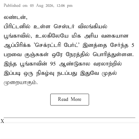
Published on
:
05 Aug 2026, 12:06 pm
லண்டன்,
பிரிட்டனில் உள்ள செஸ்டர்
விலங்கியல்
பூங்காவில்
, உலகிலேயே மிக அரிய வகையான
ஆப்பிரிக்க 'செக்ரட்டரி பேர்ட்' இனத்தை சேர்ந்த 5
பறவை குஞ்சுகள் ஒரே நேரத்தில் பொரித்துள்ளன.
இந்த பூங்காவின் 95 ஆண்டுகால வரலாற்றில்
இப்படி ஒரு நிகழ்வு நடப்பது இதுவே முதல்
முறையாகும்.
Read More
X