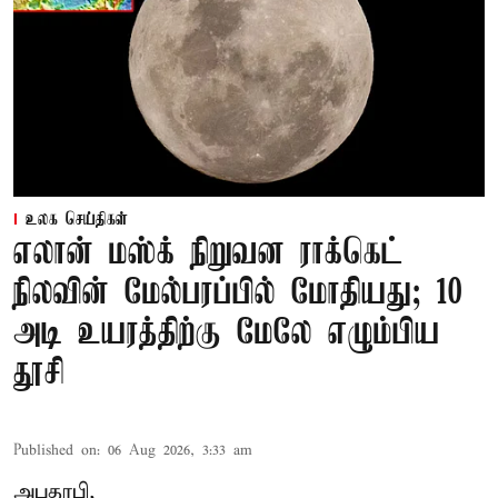
உலக செய்திகள்
எலான் மஸ்க் நிறுவன ராக்கெட்
நிலவின் மேல்பரப்பில் மோதியது; 10
அடி உயரத்திற்கு மேலே எழும்பிய
தூசி
Published on
:
06 Aug 2026, 3:33 am
அபுதாபி,