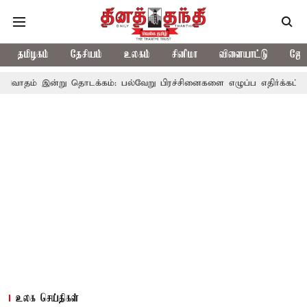
தமிழகம்
தேசியம்
உலகம்
சினிமா
விளையாட்டு
ஜோத
ு தொடக்கம்: பல்வேறு பிரச்சினைகளை எழுப்ப எதிர்க்கட்சிகள் திட்டம்
உலக செய்திகள்