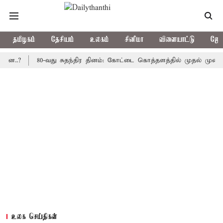
தமிழகம்
தேசியம்
உலகம்
சினிமா
விளையாட்டு
ஜோத
80-வது சுதந்திர தினம்: கோட்டை கொத்தளத்தில் முதல் முறையாக தேச
உலக செய்திகள்