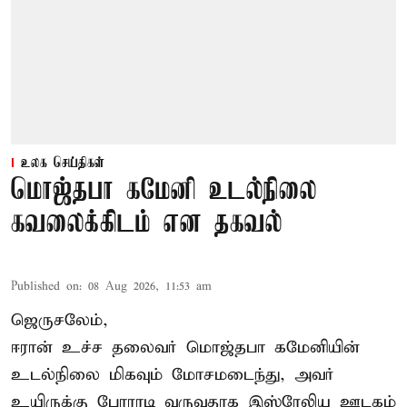
உலக செய்திகள்
மொஜ்தபா கமேனி உடல்நிலை
கவலைக்கிடம் என தகவல்
Published on
:
08 Aug 2026, 11:53 am
ஜெருசலேம்,
ஈரான் உச்ச தலைவர் மொஜ்தபா கமேனியின்
உடல்நிலை மிகவும் மோசமடைந்து, அவர்
உயிருக்கு போராடி வருவதாக இஸ்ரேலிய ஊடகம்