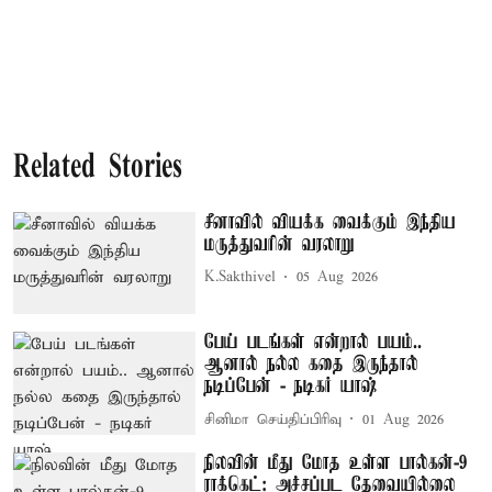
Related Stories
சீனாவில் வியக்க வைக்கும் இந்திய
மருத்துவரின் வரலாறு
K.Sakthivel
05 Aug 2026
பேய் படங்கள் என்றால் பயம்..
ஆனால் நல்ல கதை இருந்தால்
நடிப்பேன் - நடிகர் யாஷ்
சினிமா செய்திப்பிரிவு
01 Aug 2026
நிலவின் மீது மோத உள்ள பால்கன்-9
ராக்கெட்: அச்சப்பட தேவையில்லை