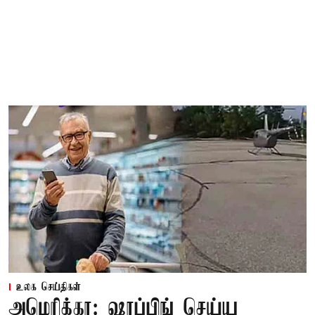
உலக செய்திகள்
அமெரிக்கா: ஷாப்பிங் செய்ய