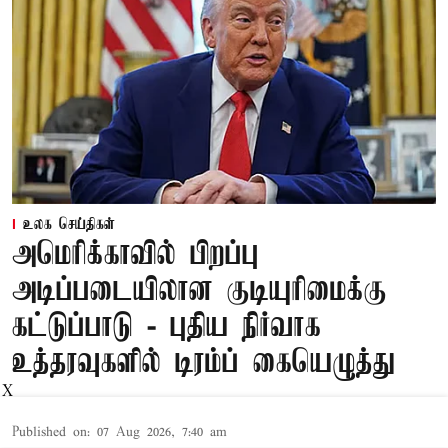
உலக செய்திகள்
அமெரிக்காவில் பிறப்பு
அடிப்படையிலான குடியுரிமைக்கு
கட்டுப்பாடு - புதிய நிர்வாக
உத்தரவுகளில் டிரம்ப் கையெழுத்து
X
Published on
:
07 Aug 2026, 7:40 am