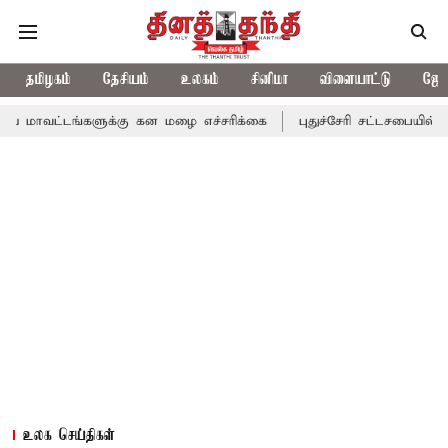
தமிழகம்
தேசியம்
உலகம்
சினிமா
விளையாட்டு
ஜோத
களுக்கு கன மழை எச்சரிக்கை
புதுச்சேரி சட்டசபையில் வரும் 24ம் தே
உலக செய்திகள்