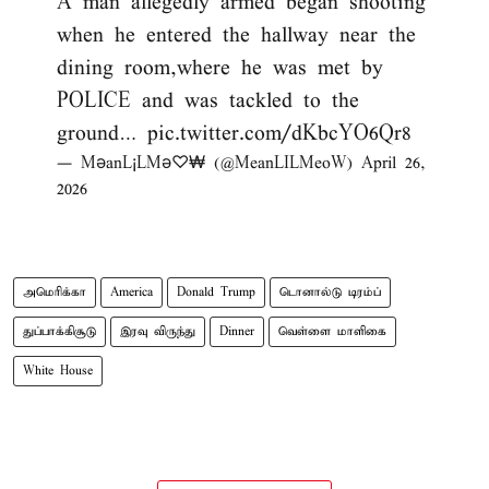
A man allegedly armed began shooting
when he entered the hallway near the
dining room,where he was met by
POLICE and was tackled to the
ground…
pic.twitter.com/dKbcYO6Qr8
— MəanL¡LMə♡₩ (@MeanLILMeoW)
April 26,
2026
அமெரிக்கா
America
Donald Trump
டொனால்டு டிரம்ப்
துப்பாக்கிசூடு
இரவு விருந்து
Dinner
வெள்ளை மாளிகை
White House