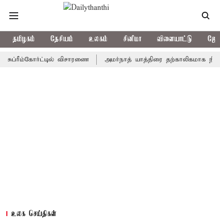
தமிழகம்
தேசியம்
உலகம்
சினிமா
விளையாட்டு
ஜோத
ீம்கோர்ட்டில் விசாரணை
அமர்நாத் யாத்திரை தற்காலிகமாக நிறுத்தம்
உலக செய்திகள்