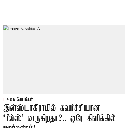
உலக செய்திகள்
இன்ஸ்டாகிராமில் கவர்ச்சியான
‘ரீல்ஸ்’ வருகிறதா?.. ஒரே கிளிக்கில்