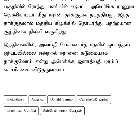
பகுதியில் ரோந்து பணியில் ஈடுபட்ட அமெரிக்க ராணுவ
ஹெலிகாப்டர் மீது ஈரான் தாக்குதல் நடத்தியது. இந்த
தாக்குதலால் மத்திய கிழக்கில் தொடர்ந்து பதற்றமான
சூழ்நிலை நிலவி வருகிறது.
இந்நிலையில், அமைதி பேச்சுவார்த்தையில் ஒப்பந்தம்
ஏற்படவில்லை என்றால் ஈரானை கடுமையாக
தாக்குவோம் என்று அமெரிக்க ஜனாதிபதி டிரம்ப்
எச்சரிக்கை விடுத்துள்ளார்.
அமெரிக்கா
America
Donald Trump
டொனால்டு டிரம்ப்
Israel Iran Conflict
இஸ்ரேல் ஈரான் மோதல்