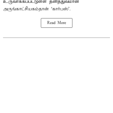
உருவாக்கப்பட்டுள்ள தனித்துவமான
அருங்காட்சியகம்தான் ‘கார்பஸ்’.
Read More