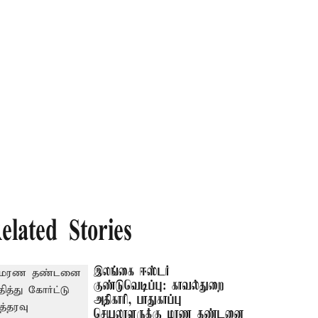
elated Stories
இலங்கை ஈஸ்டர்
குண்டுவெடிப்பு: காவல்துறை
அதிகாரி, பாதுகாப்பு
செயலாளருக்கு மரண தண்டனை