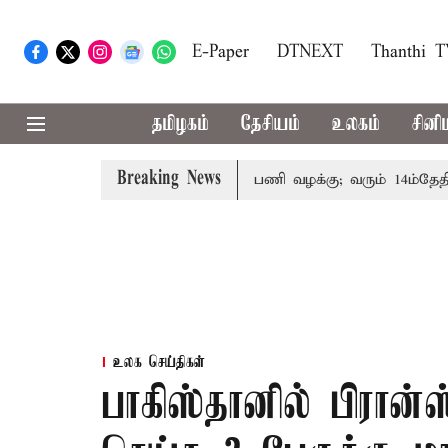
E-Paper
DTNEXT
Thanthi 
தமிழகம்
தேசியம்
உலகம்
சினி
Breaking News
ோரின் குடும்பத்தினருக்கு அரசுப்பணி வழக்கு; வரும் 14ம்தேதி சுப்
உலக செய்திகள்
பாகிஸ்தானில் பிரான