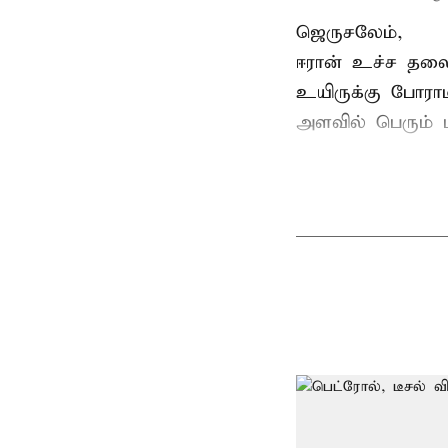
ஜெருசலேம்,
ஈரான் உச்ச தல
உயிருக்கு போரா
அளவில் பெரும் ப