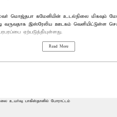
ைவர் மொஜ்தபா கமேனியின் உடல்நிலை மிகவும் மோ
டி வருவதாக இஸ்ரேலிய ஊடகம் வெளியிட்டுள்ள செய
ரபரப்பை ஏற்படுத்தியுள்ளது.
Read More