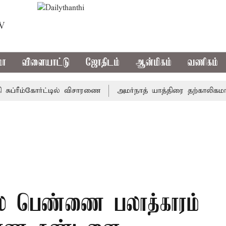
TV
மா
விளையாட்டு
ஜோதிடம்
ஆன்மிகம்
வணிகம்
ரீம்கோர்ட்டில் விசாரணை
அமர்நாத் யாத்திரை தற்காலிகமாக நிறு
்ஸ் பெண்ணை பலாத்காரம்