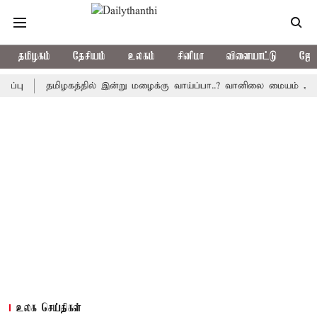
தமிழகம்
தேசியம்
உலகம்
சினிமா
விளையாட்டு
ஜோத
தமிழகத்தில் இன்று மழைக்கு வாய்ப்பா..? வானிலை மையம் அப்டேட்
உலக செய்திகள்