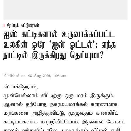
சிறப்புக் கட்டுரைகள்
ஐஸ் கட்டிகளால் உருவாக்கப்பட்ட
உலகின் ஒரே 'ஐஸ் ஓட்டல்': எந்த
நாட்டில் இருக்கிறது தெரியுமா?
Published on
:
08 Aug 2026, 1:06 am
ஸ்டாக்ஹோம்,
முன்பெல்லாம் வீட்டிற்கு ஒரு மரம் இருக்கும்.
ஆனால் தற்போது நகரமயமாக்கல் காரணமாக
மரங்களை அழித்துவிட்டு, முழுவதும் கான்கிரீட்
கட்டிடங்களாக மாற்றிவிட்டோம். இதனால் கோடை
காலம் வந்துவிட்டாலே, பலருக்கும் வீட்டில் ஏ.சி.