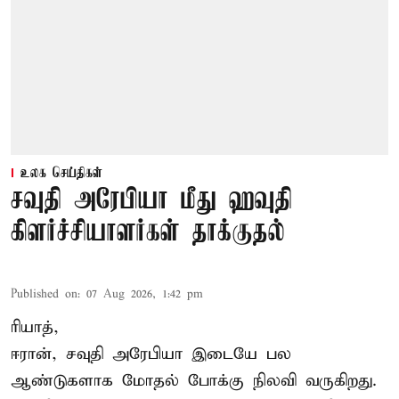
உலக செய்திகள்
சவுதி அரேபியா மீது ஹவுதி
கிளர்ச்சியாளர்கள் தாக்குதல்
Published on
:
07 Aug 2026, 1:42 pm
ரியாத்,
ஈரான்,
சவுதி அரேபியா
இடையே பல
ஆண்டுகளாக மோதல் போக்கு நிலவி வருகிறது.