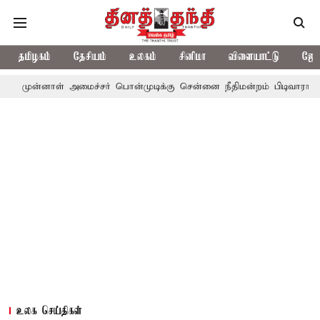
தமிழகம்
தேசியம்
உலகம்
சினிமா
விளையாட்டு
ஜோத
ாள் அமைச்சர் பொன்முடிக்கு சென்னை நீதிமன்றம் பிடிவாராண்ட்
தொல
உலக செய்திகள்