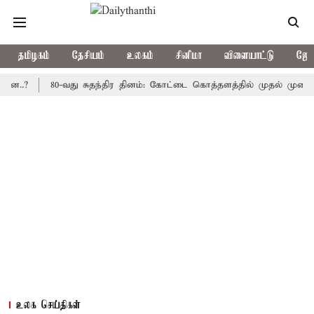
தமிழகம்
தேசியம்
உலகம்
சினிமா
விளையாட்டு
ஜோத
80-வது சுதந்திர தினம்: கோட்டை கொத்தளத்தில் முதல் முறையாக தேச
உலக செய்திகள்