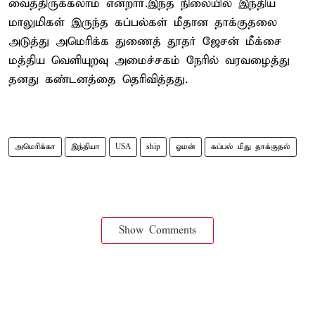
வைத்திருக்கலாம் என்றார்.இந்த நிலையில் இந்திய
மாலுமிகள் இருந்த கப்பல்கள் மீதான தாக்குதலை
அடுத்து அமெரிக்க துணைத் தூதர் ஜேசன் மீக்சை
மத்திய வெளியுறவு அமைச்சகம் நேரில் வரவழைத்து
தனது கண்டனத்தை தெரிவித்தது.
அமெரிக்கா
இந்தியா
USA
ship
ஓமன்
கப்பல் மீது தாக்குதல்
Show Comments