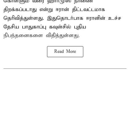
கொள்ளும் வரை ஹார்முஸ் நீரிணை
திறக்கப்படாது என்று ஈரான் திட்டவட்டமாக
தெரிவித்துள்ளது. இதுதொடர்பாக ஈரானின் உச்ச
தேசிய பாதுகாப்பு கவுன்சில் புதிய
நிபந்தனைகளை விதித்துள்ளது.
Read More