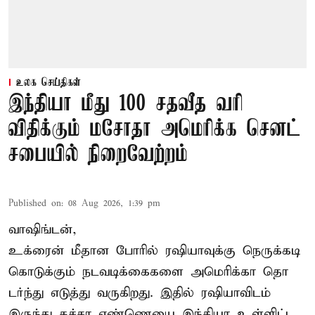
உலக செய்திகள்
இந்தியா மீது 100 சதவீத வரி
விதிக்கும் மசோதா அமெரிக்க செனட்
சபையில் நிறைவேற்றம்
Published on
:
08 Aug 2026, 1:39 pm
வாஷிங்டன்,
உக்ரைன் மீதான போரில் ரஷியாவுக்கு நெருக்கடி
கொடுக்கும் நடவடிக்கைகளை அமெரிக்கா தொ
டர்ந்து எடுத்து வருகிறது. இதில் ரஷியாவிடம்
இருந்து கச்சா எண்ணெயை இந்தியா உள்ளிட்ட