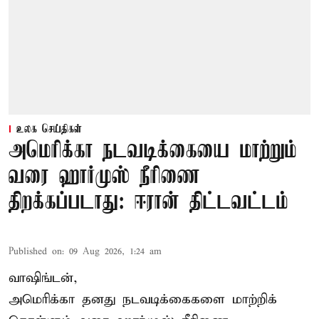
உலக செய்திகள்
அமெரிக்கா நடவடிக்கையை மாற்றும்
வரை ஹார்முஸ் நீரிணை
திறக்கப்படாது: ஈரான் திட்டவட்டம்
Published on
:
09 Aug 2026, 1:24 am
வாஷிங்டன்,
அமெரிக்கா தனது நடவடிக்கைகளை மாற்றிக்