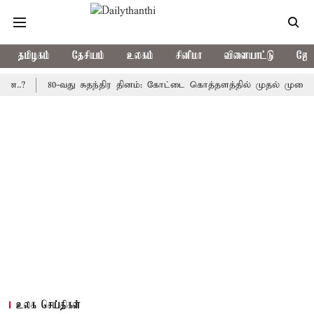
தமிழகம்
தேசியம்
உலகம்
சினிமா
விளையாட்டு
ஜோத
80-வது சுதந்திர தினம்: கோட்டை கொத்தளத்தில் முதல் முறையாக தேசி
உலக செய்திகள்