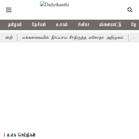
தமிழகம்
தேசியம்
உலகம்
சினிமா
விளையாட்டு
ஜோத
மக்களவையில் தீர்ப்பாய சீர்திருத்த மசோதா அறிமுகம்
காவிரி நீ
உலக செய்திகள்